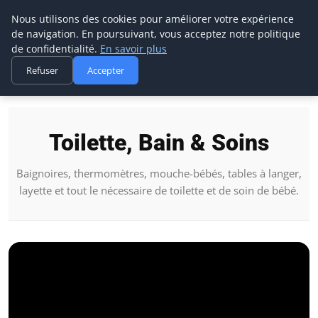
Biboutic
Nous utilisons des cookies pour améliorer votre expérience
de navigation. En poursuivant, vous acceptez notre politique
de confidentialité.
En savoir plus
Refuser
Accepter
Accueil
Toilette, Bain & Soins
Toilette, Bain & Soins
Baignoires, thermomètres, mouche-bébés, tables à langer,
layette et tout le nécessaire de toilette et de soin de bébé.