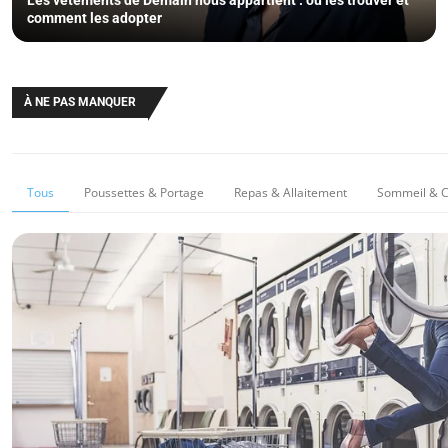
Les vêtements de Demain nous appartient : où les trouver et
comment les adopter
À NE PAS MANQUER
Tous
Poussettes & Portage
Repas & Allaitement
Sommeil & 