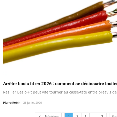
Arrêter basic fit en 2026 : comment se désinscrire facil
Résilier Basic-Fit peut vite tourner au casse-tête entre préavis
Pierre Robin
26 juillet 2026
Précédent
1
2
3
...
7
Sui