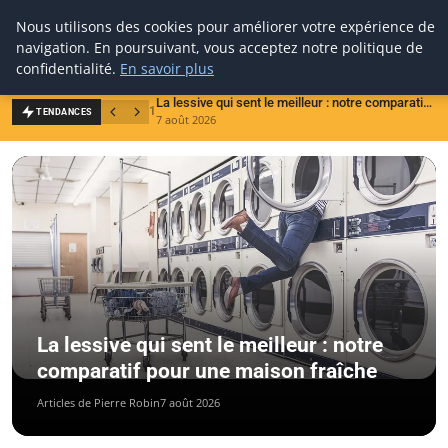
Biboutic
Nous utilisons des cookies pour améliorer votre expérience de
navigation. En poursuivant, vous acceptez notre politique de
confidentialité.
En savoir plus
La lessive qui sent le meilleur : notre comparatif pour une maison fraîche
1
2
TENDANCES
7 août 2026
6
La lessive qui sent le meilleur : notre
comparatif pour une maison fraîche
Articles de Pierre Robin
7 août 2026