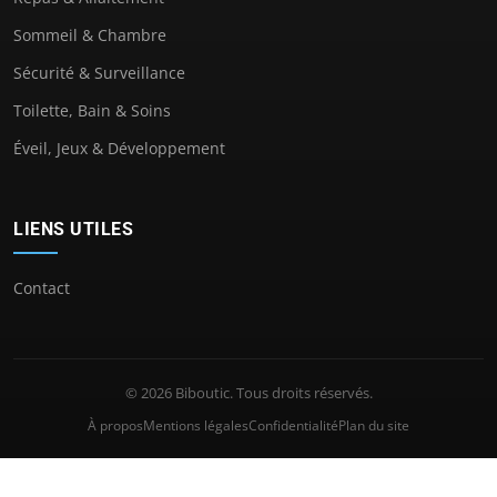
Sommeil & Chambre
Sécurité & Surveillance
Toilette, Bain & Soins
Éveil, Jeux & Développement
LIENS UTILES
Contact
© 2026 Biboutic. Tous droits réservés.
À propos
Mentions légales
Confidentialité
Plan du site