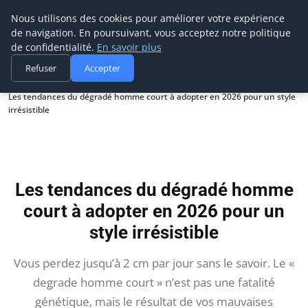
Biboutic
Nous utilisons des cookies pour améliorer votre expérience
de navigation. En poursuivant, vous acceptez notre politique
de confidentialité.
En savoir plus
Refuser
Accepter
Accueil
Les tendances du dégradé homme court à adopter en 2026 pour un style
irrésistible
Les tendances du dégradé homme
court à adopter en 2026 pour un
style irrésistible
Vous perdez jusqu’à 2 cm par jour sans le savoir. Le «
degrade homme court » n’est pas une fatalité
génétique, mais le résultat de vos mauvaises