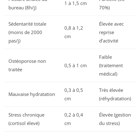
1 à 1,5 cm
bureau (8h/j)
70%)
Sédentarité totale
Élevée avec
0,8 à 1,2
(moins de 2000
reprise
cm
pas/j)
d’activité
Faible
Ostéoporose non
0,5 à 1 cm
(traitement
traitée
médical)
0,3 à 0,5
Très élevée
Mauvaise hydratation
cm
(réhydratation)
Stress chronique
0,2 à 0,4
Élevée (gestion
(cortisol élevé)
cm
du stress)