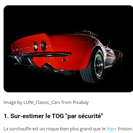
Image by LUNI_Classic_Cars from Pixabay
1. Sur-estimer le TOG "par sécurité"
La surchauffe est un risque bien plus grand que le
léger
frisson.